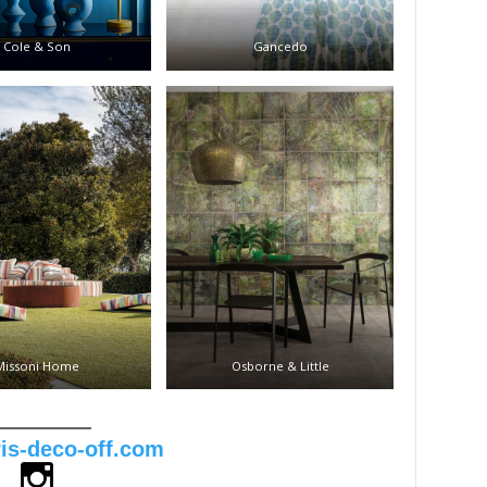
Cole & Son
Gancedo
Missoni Home
Osborne & Little
is-deco-off.com