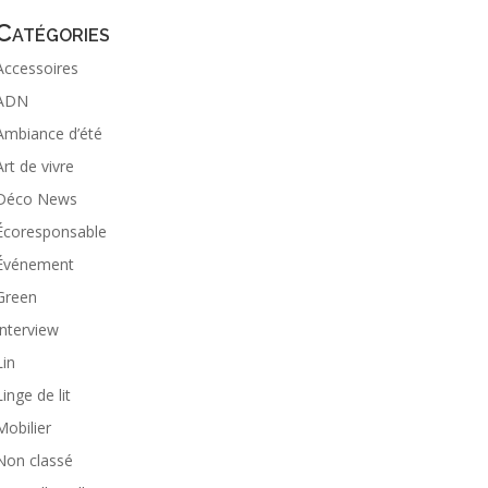
Catégories
Accessoires
ADN
Ambiance d’été
Art de vivre
Déco News
Écoresponsable
Événement
Green
Interview
Lin
Linge de lit
Mobilier
Non classé