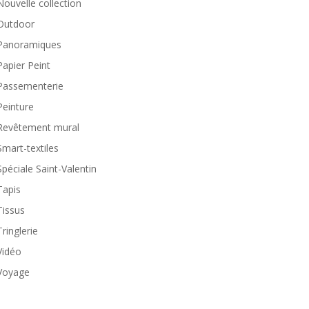
Nouvelle collection
Outdoor
Panoramiques
Papier Peint
Passementerie
Peinture
Revêtement mural
Smart-textiles
Spéciale Saint-Valentin
Tapis
Tissus
Tringlerie
Vidéo
Voyage