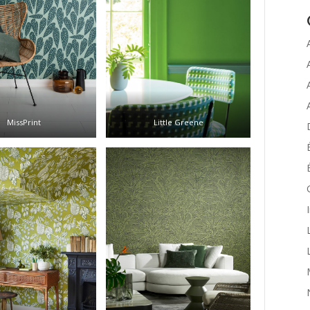
MissPrint
Little Greene