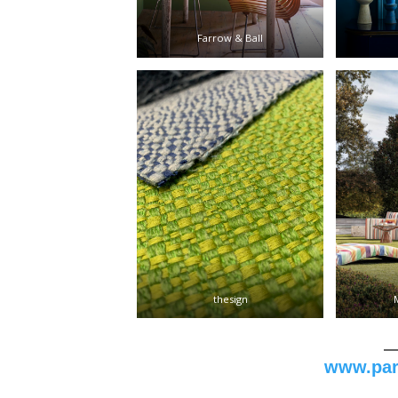
Farrow & Ball
thesign
www.par