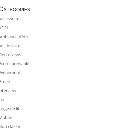
Catégories
Accessoires
ADN
Ambiance d’été
Art de vivre
Déco News
Écoresponsable
Événement
Green
Interview
Lin
Linge de lit
Mobilier
Non classé