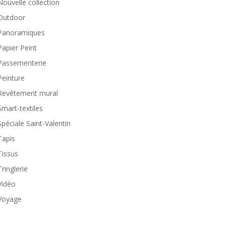
Nouvelle collection
Outdoor
Panoramiques
Papier Peint
Passementerie
Peinture
Revêtement mural
Smart-textiles
Spéciale Saint-Valentin
Tapis
Tissus
Tringlerie
Vidéo
Voyage