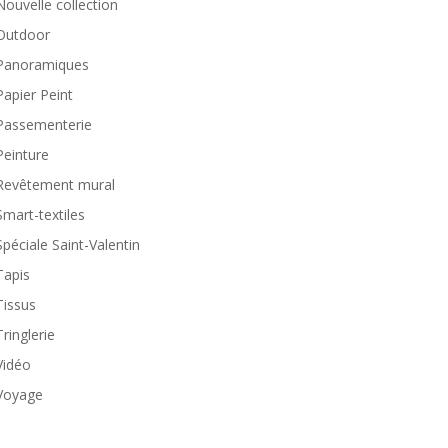
Nouvelle collection
Outdoor
Panoramiques
Papier Peint
Passementerie
Peinture
Revêtement mural
Smart-textiles
Spéciale Saint-Valentin
Tapis
Tissus
Tringlerie
Vidéo
Voyage