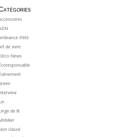
Catégories
Accessoires
ADN
Ambiance d’été
Art de vivre
Déco News
Écoresponsable
Événement
Green
Interview
Lin
Linge de lit
Mobilier
Non classé