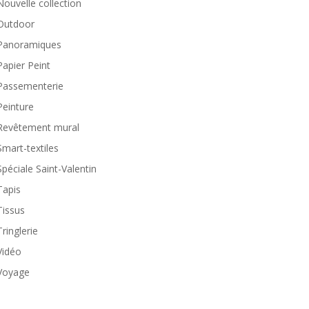
Nouvelle collection
Outdoor
Panoramiques
Papier Peint
Passementerie
Peinture
Revêtement mural
Smart-textiles
Spéciale Saint-Valentin
Tapis
Tissus
Tringlerie
Vidéo
Voyage