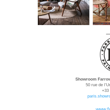
Showroom Farrow 
50 rue de l’U
+33 
paris.show
www.f