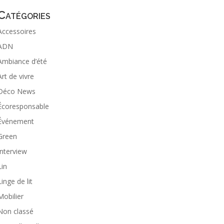
Catégories
Accessoires
ADN
Ambiance d’été
Art de vivre
Déco News
Écoresponsable
Événement
Green
Interview
Lin
Linge de lit
Mobilier
Non classé